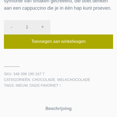
symfonie van smaken gecreëerd, die doet denken
aan een cappuccino die je in één hap kunt proeven.
MELKCHOCOLADE
-
+
KOFFIE
PUR
Toevoegen aan winkelwagen
ARABICA
quantity
SKU:
348 398 190 167 7
CATEGORIEËN:
CHOCOLADE
,
MELKCHOCOLADE
TAGS:
NIEUW
,
ONZE FAVORIET !
Beschrijving