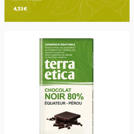
4,53
€