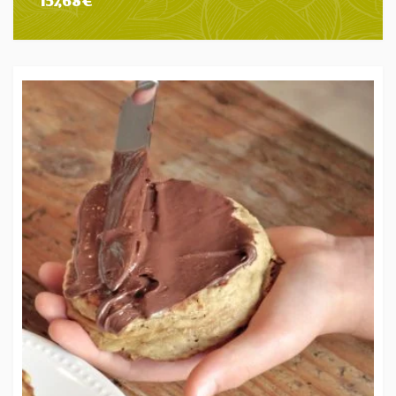
157,68
€