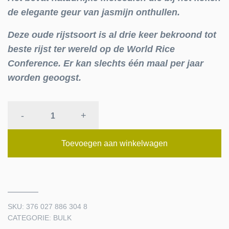
de elegante geur van jasmijn onthullen.
Deze oude rijstsoort is al drie keer bekroond tot
beste rijst ter wereld op de World Rice
Conference. Er kan slechts één maal per jaar
worden geoogst.
VOLKOREN
-
+
JASMIJNRIJST
CAMBODJA
Toevoegen aan winkelwagen
quantity
SKU:
376 027 886 304 8
CATEGORIE:
BULK