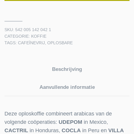
EN
ZONDER
OPLOSMIDDEL
SKU:
542 005 142 042 1
quantity
CATEGORIE:
KOFFIE
TAGS:
CAFEÏNEVRIJ
,
OPLOSBARE
Beschrijving
Aanvullende informatie
Deze oploskoffie combineert arabicas van de
volgende coöperaties:
UDEPOM
in Mexico,
CACTRIL
in Honduras,
COCLA
in Peru en
VILLA