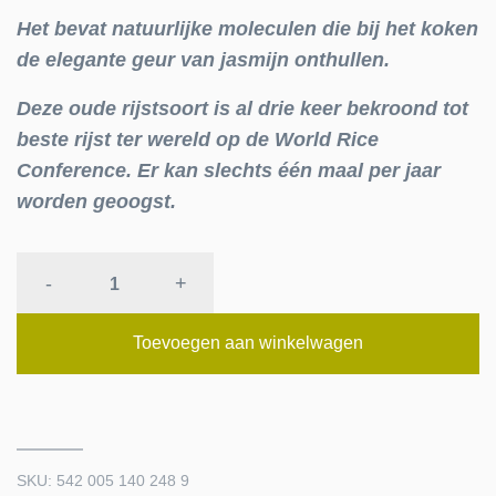
Het bevat natuurlijke moleculen die bij het koken
de elegante geur van jasmijn onthullen.
Deze oude rijstsoort is al drie keer bekroond tot
beste rijst ter wereld op de World Rice
Conference. Er kan slechts één maal per jaar
worden geoogst.
VOLKOREN
-
+
RODE
JASMIJNRIJST
Toevoegen aan winkelwagen
CAMBODJA
quantity
SKU:
542 005 140 248 9