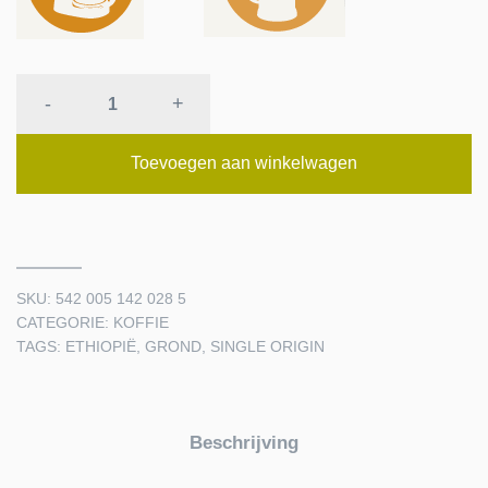
PURE
-
+
GEMALEN
ARABICA
Toevoegen aan winkelwagen
UIT
ETHIOPIË
-
MOKA
SKU:
542 005 142 028 5
GUJI
CATEGORIE:
KOFFIE
quantity
TAGS:
ETHIOPIË
,
GROND
,
SINGLE ORIGIN
Beschrijving