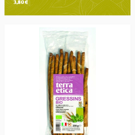
3,80
€