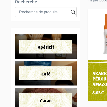
Recherche
Apéritif
ARABI
Café
PÉROU
AMAZO
8,03
€
Cacao