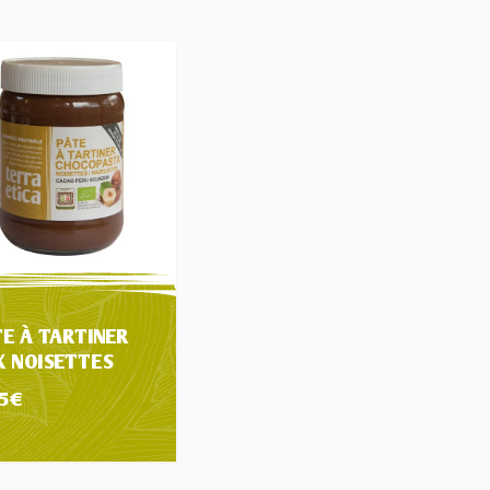
TE À TARTINER
X NOISETTES
15
€