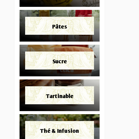
Pâtes
Sucre
Tartinable
Thé & Infusion