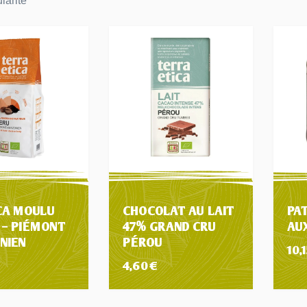
CA MOULU
CHOCOLAT AU LAIT
PA
 – PIÉMONT
47% GRAND CRU
AU
NIEN
PÉROU
10,
4,60
€