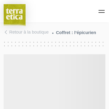
Passer au contenu principal
Retour à la boutique
Coffret : l’épicurien