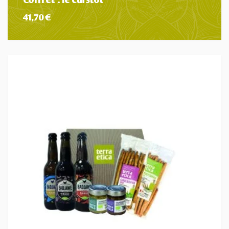
41,70
€