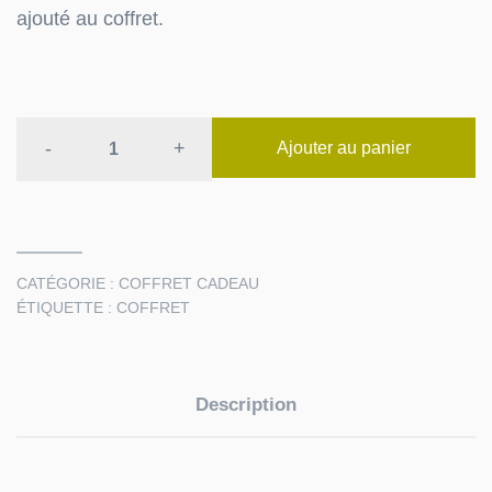
ajouté au coffret.
Coffret
-
+
Ajouter au panier
:
l'épicurien
quantité
CATÉGORIE :
COFFRET CADEAU
ÉTIQUETTE :
COFFRET
Description